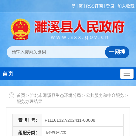
简
繁
RSS订阅
登录
加入收藏
首页
首页
>
淮北市濉溪县生态环境分局
>
公共服务和中介服务
>
服务办理结果
索
引
号：
F11161327/202411-00008
组配分类：
服务办理结果