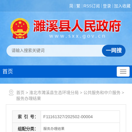
简
繁
RSS订阅
登录
加入收藏
首页
首页
>
淮北市濉溪县生态环境分局
>
公共服务和中介服务
>
服务办理结果
索
引
号：
F11161327/202502-00004
组配分类：
服务办理结果