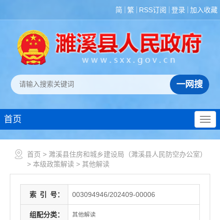
简
繁
RSS订阅
登录
加入收藏
首页
首页
>
濉溪县住房和城乡建设局（濉溪县人民防空办公室）
>
本级政策解读
>
其他解读
索
引
号：
003094946/202409-00006
组配分类：
其他解读