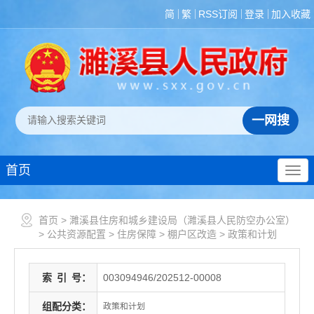
简
繁
RSS订阅
登录
加入收藏
首页
首页
>
濉溪县住房和城乡建设局（濉溪县人民防空办公室）
>
公共资源配置
>
住房保障
>
棚户区改造
>
政策和计划
索
引
号：
003094946/202512-00008
组配分类：
政策和计划