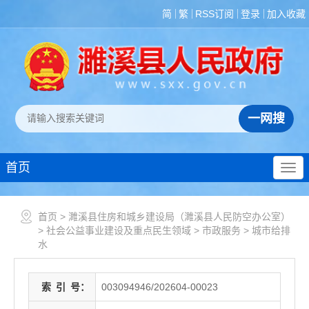
简
繁
RSS订阅
登录
加入收藏
首页
首页
>
濉溪县住房和城乡建设局（濉溪县人民防空办公室）
>
社会公益事业建设及重点民生领域
>
市政服务
>
城市给排
水
索
引
号：
003094946/202604-00023