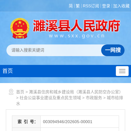
简
繁
RSS订阅
登录
加入收藏
首页
首页
>
濉溪县住房和城乡建设局（濉溪县人民防空办公室）
>
社会公益事业建设及重点民生领域
>
市政服务
>
城市给排
水
索
引
号：
003094946/202605-00001