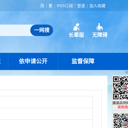
简
繁
RSS订阅
登录
加入收藏
长辈版
无障碍
报
依申请公开
监督保障
濉溪县政
政务微博