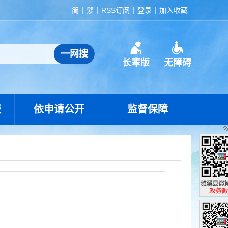
简
繁
RSS订阅
登录
加入收藏
长辈版
无障碍
报
依申请公开
监督保障
濉溪县政
政务微博