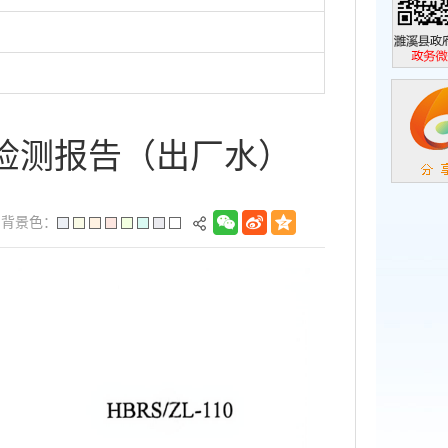
濉溪县政
政务微信
周检测报告（出厂水）
背景色：