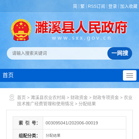
简
繁
RSS订阅
登录
加入收藏
首页
首页
>
濉溪县农业农村局
>
财政资金
>
财政专项资金
>
农业
技术推广经费管理和使用情况
>
分配结果
索
引
号：
003095041/202006-00019
组配分类：
分配结果