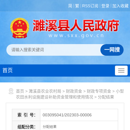
简
繁
RSS订阅
登录
加入收藏
首页
首页
>
濉溪县农业农村局
>
财政资金
>
财政专项资金
>
小型
农田水利设施建设补助资金管理和使用情况
>
分配结果
索
引
号：
003095041/202303-00006
组配分类：
分配结果