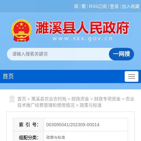
简
繁
RSS订阅
登录
加入收藏
首页
首页
>
濉溪县农业农村局
>
财政资金
>
财政专项资金
>
农业
技术推广经费管理和使用情况
>
政策与标准
索
引
号：
003095041/202309-00014
组配分类：
政策与标准