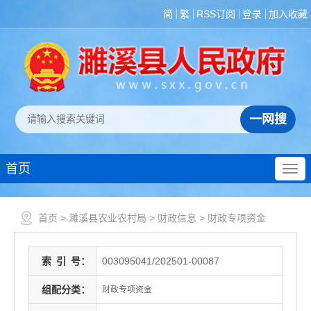
简
繁
RSS订阅
登录
加入收藏
首页
首页
>
濉溪县农业农村局
>
财政信息
>
财政专项资金
索
引
号：
003095041/202501-00087
组配分类：
财政专项资金