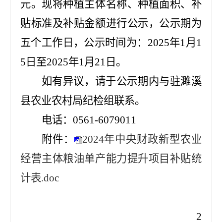
元。
现将种植主体名称、种植面积、补
贴标准及补贴金额
进行公示，公示期为
五个工作日，公示时间为：
202
5
年
1
月
1
5
日至
2025
年
1
月
21
日。
如有异议，请于公示期内与驻濉溪
县农业农村局纪检组联系。
电话：
0561-6079011
附件：
2024年中央财政新型农业
经营主体粮油单产能力提升项目补贴统
计表.doc
2