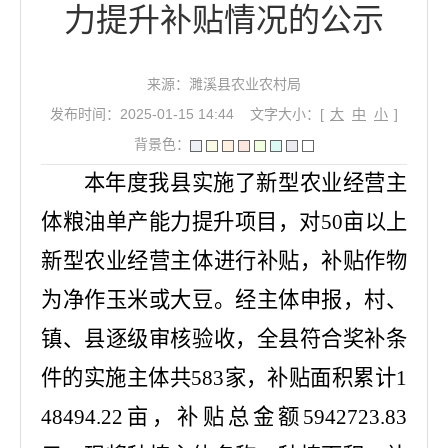
力提升补贴情况的公示
来源：濉溪县农业农村局
发布时间：2025-01-15 14:44
文字大小：[
大
中
小
]
背景色：
本年度我县实施了新型农业经营主
体粮油单产能力提升项目，
对
50
亩以上
新型农业经营主体进行补贴，补贴作物
为净作玉米或大豆
。
经
主体申报，村、
镇、县
逐级审核验收，
全县符合奖补条
件的实施主体共
583
家，补贴面积累计
1
48494
.
22
亩
，
补贴总金额
5942723.83