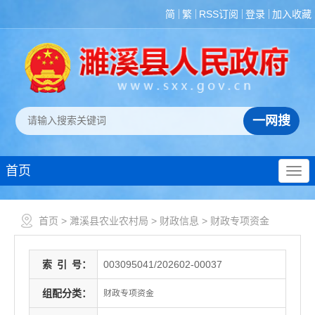
简
繁
RSS订阅
登录
加入收藏
首页
首页
>
濉溪县农业农村局
>
财政信息
>
财政专项资金
索
引
号：
003095041/202602-00037
组配分类：
财政专项资金