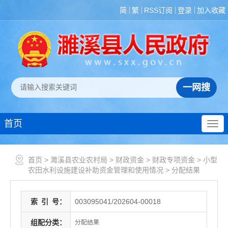
简
繁
RSS订阅
登录
加入收藏
首页
首页
>
濉溪县农业农村局
>
财政资金
>
财政专项资金
>
小型
农田水利设施建设补助资金管理和使用情况
>
分配结果
索
引
号：
003095041/202604-00018
组配分类：
分配结果