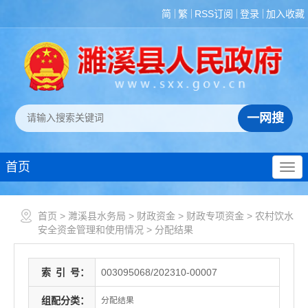
简
繁
RSS订阅
登录
加入收藏
首页
首页
>
濉溪县水务局
>
财政资金
>
财政专项资金
>
农村饮水
安全资金管理和使用情况
>
分配结果
索
引
号：
003095068/202310-00007
组配分类：
分配结果