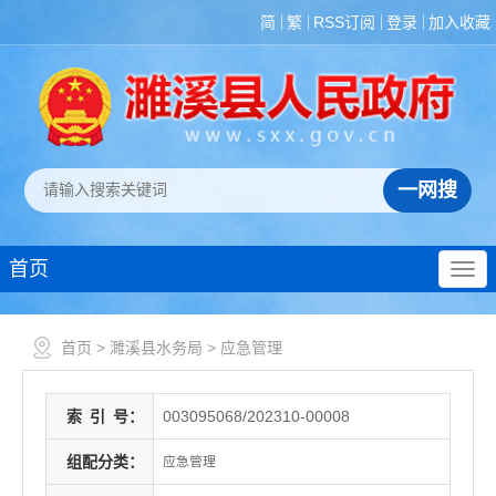
简
繁
RSS订阅
登录
加入收藏
首页
首页
>
濉溪县水务局
>
应急管理
索
引
号：
003095068/202310-00008
组配分类：
应急管理