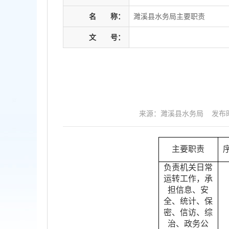
名
称：
濉溪县水务局主要职责
文
号：
来源：濉溪县水务局
发布时
主要职责
负责机关日常
运转工作，承
担信息、安
全、统计、保
密、信访、综
治、政务公