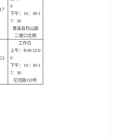
0
17
下午：
：
14
30-1
：
7
30
濉溪县烈山路
二堤口北侧
工作日
上午：
8:00-12:0
53
0
下午：
：
14
30-1
：
7
30
沱河路
号
133