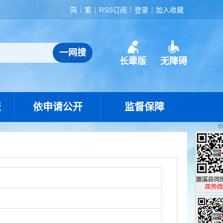
简
繁
RSS订阅
登录
加入收藏
长辈版
无障碍
报
依申请公开
监督保障
濉溪县政
政务微博