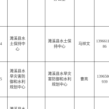
濉溪县水
濉溪县水土保
139661
4
土保持中
马祥文
持中心
86
心
濉溪县水
濉溪县水旱灾
旱灾害防
139658
5
害防御和水利
曹亮
御和水利
939
规划中心
规划中心
濉溪县水