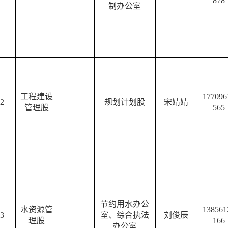
878
制办公室
工程建设
177096
2
规划计划股
宋婧婧
管理股
565
节约用水办公
水资源管
138561
3
室、综合执法
刘俊辰
理股
166
办公室