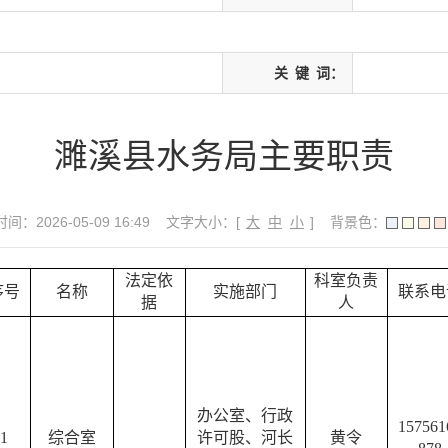
关
键
词：
濉溪县水务局主要职责
间：2026-05-09 16:49
文字大小：[
大
中
小
]
背景色：
法定依
科室负责
序号
名称
实施部门
联系电
据
人
办公室、行政
157561
1
综合室
许可股、河长
黄令