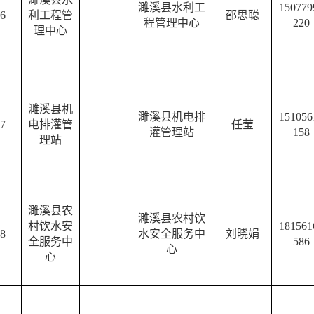
濉溪县水利工
150779
6
利工程管
邵思聪
程管理中心
220
理中心
濉溪县机
濉溪县机电排
151056
7
电排灌管
任莹
灌管理站
158
理站
濉溪县农
濉溪县农村饮
村饮水安
181561
8
水安全服务中
刘晓娟
全服务中
586
心
心