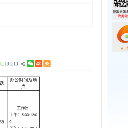
濉溪县政
政务微信
办公时间及地
话
点
工作日
上午：
8:00-12:0
68
0