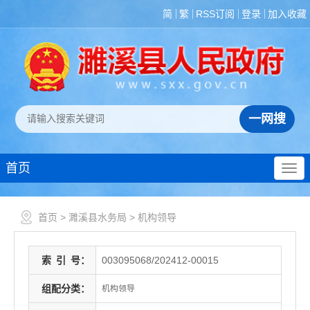
简
繁
RSS订阅
登录
加入收藏
首页
首页
>
濉溪县水务局
>
机构领导
索
引
号：
003095068/202412-00015
组配分类：
机构领导