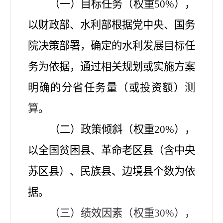
（一）
目标
任务
（权重
50%），
以财政部、水利部根据党中央、国务
院决策部署，确定的水利发展目标
任
务
为依据，
通过相关
规划
或实施方案
明确的分省任务量（或投资额）
测
算
。
（二）
政策倾斜（权重
20%），
以全国贫困县、革命老区县（含中央
苏区县）、民族县、边境县个数为依
据。
（三）
绩效因素（权重
30%），