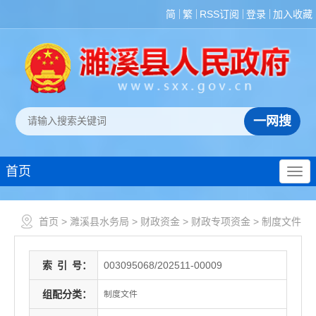
简
繁
RSS订阅
登录
加入收藏
首页
首页
>
濉溪县水务局
>
财政资金
>
财政专项资金
>
制度文件
索
引
号：
003095068/202511-00009
组配分类：
制度文件