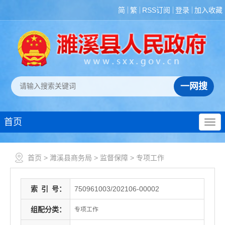
简
繁
RSS订阅
登录
加入收藏
首页
首页
>
濉溪县商务局
>
监督保障
>
专项工作
索
引
号：
750961003/202106-00002
组配分类：
专项工作