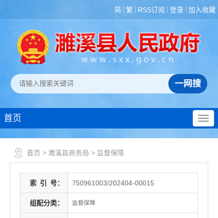
简
繁
RSS订阅
登录
加入收藏
首页
首页
>
濉溪县商务局
>
监督保障
索
引
号：
750961003/202404-00015
组配分类：
监督保障