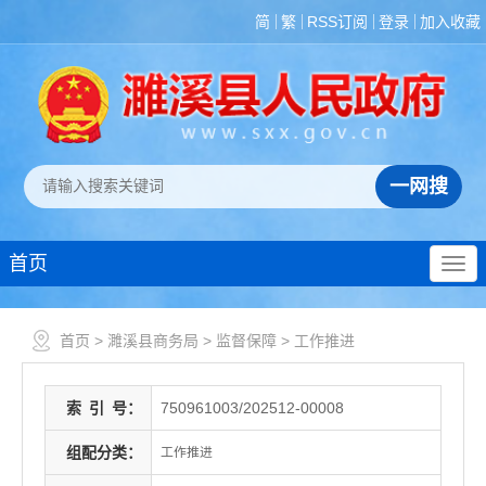
简
繁
RSS订阅
登录
加入收藏
首页
首页
>
濉溪县商务局
>
监督保障
>
工作推进
索
引
号：
750961003/202512-00008
组配分类：
工作推进