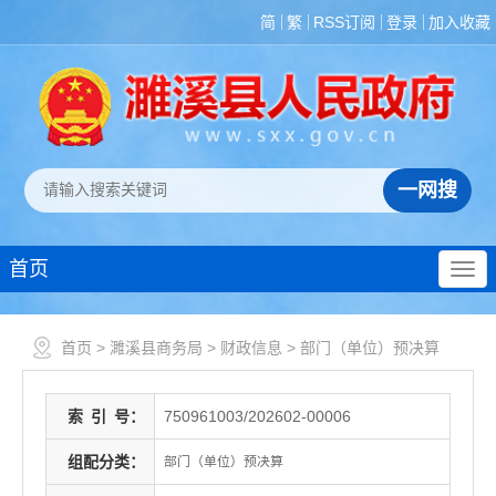
简
繁
RSS订阅
登录
加入收藏
首页
首页
>
濉溪县商务局
>
财政信息
>
部门（单位）预决算
索
引
号：
750961003/202602-00006
组配分类：
部门（单位）预决算