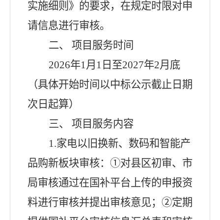
实施细则》的要求，在规定时限对申
请信息进行审核。
二、
项目服务时间
202
6
年
1
月
1
日至
202
7
年
2
月底
（具体开始时间以中标公示截止日期
次日起算）
三、
项目服务内容
1
.
家电
以旧换新
、数码和智能产
品购新
板块
审核
：
①对县区初审、市
局审核通过在国补平台上传的申报资
料进行审核并提出审核意见；②定期