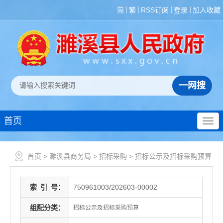
简
繁
RSS订阅
登录
加入收藏
首页
首页
>
濉溪县商务局
>
招标采购
>
招标公示及招标采购预算
索
引
号：
750961003/202603-00002
组配分类：
招标公示及招标采购预算