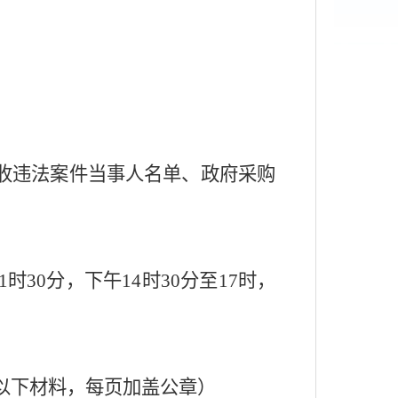
税收违法案件当事人名单、政府采购
1
时
30
分，下午
14
时
30
分至
17
时，
以下材料，每页加盖公章）