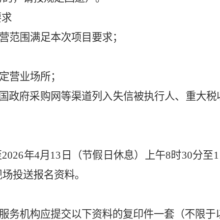
要求
营范围满足本次项目要求；
定营业场所；
中国政府采购网等渠道列入失信被执行人、重大
至
2026
年
4
月
13
日（
节假日休息
）
上午
8
时
30
分至
1
现场投送报名资料。
服务机构应提交以下资料的复印件一套（不限于