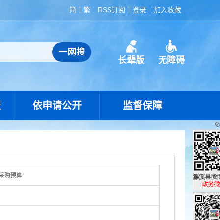
简
繁
RSS订阅
登录
加入收藏
长辈版
无障碍
报
依申请公开
监督保障
采购预算
濉溪县政
政务微博