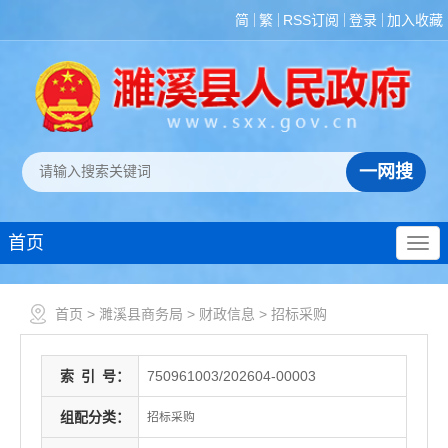
简
繁
RSS订阅
登录
加入收藏
首页
首页
>
濉溪县商务局
>
财政信息
>
招标采购
索
引
号：
750961003/202604-00003
组配分类：
招标采购