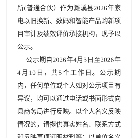
所
(普通合伙）作为
濉溪县
2026年
家
电
以旧换新
、数码和智能产品购新
项
目审计及绩效评价承接机构，现予以
公示。
公示期自
2026年
4
月
3
日至
2026年
4
月
10
日，共
5
个工作日。公示期
内，任何单位或个人如对公示项目有
异议，均可以通过电话或书面形式向
县
商务局进行反映。以个人名义反映
情况的，请提供真实姓名、联系方式
和反映事项证明材料等；以单位名义