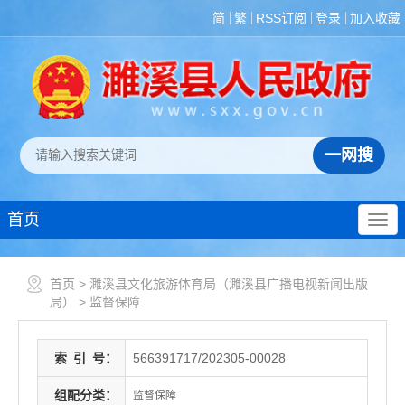
简
繁
RSS订阅
登录
加入收藏
首页
首页
>
濉溪县文化旅游体育局（濉溪县广播电视新闻出版
局）
>
监督保障
索
引
号：
566391717/202305-00028
组配分类：
监督保障