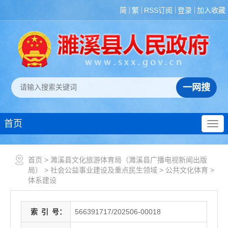
简
繁
RSS订阅
登录
加入收藏
首页
首页
>
濉溪县文化旅游体育局（濉溪县广播电视新闻出版
局）
>
社会公益事业建设及重点民生领域
>
公共文化体育
>
体系建设
索
引
号：
566391717/202506-00018