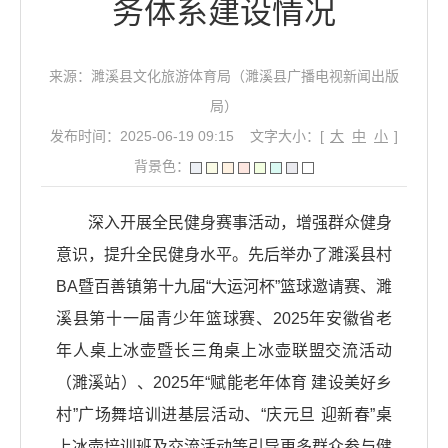
务体系建设情况
来源：濉溪县文化旅游体育局（濉溪县广播电视新闻出版
局）
发布时间：2025-06-19 09:15
文字大小：[
大
中
小
]
背景色：
深入开展全民健身赛事活动，增强群众健身
意识，提升全民健身水平。先后举办了濉溪县村
BA暨百善镇第十九届“大运河杯”篮球邀请赛、濉
溪县第十一届青少年篮球赛、2025年安徽省老
年人桌上冰壶暨长三角桌上冰壶联盟交流活动
（濉溪站）、2025年“赋能老年体育 建设美好乡
村”广场舞培训进基层活动、“庆元旦 迎新春”桌
上冰壶培训班及交流活动等引导更多群众参与健