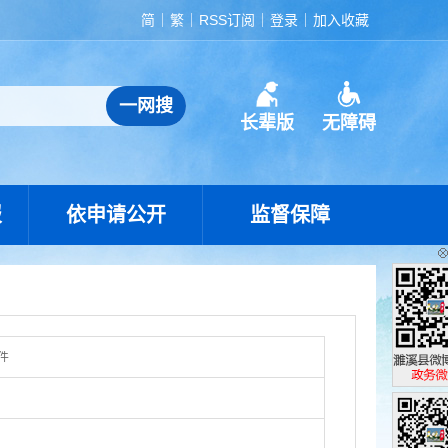
简
繁
RSS订阅
登录
加入收藏
长辈版
无障碍
报
依申请公开
监督保障
件
濉溪县政
政务微博