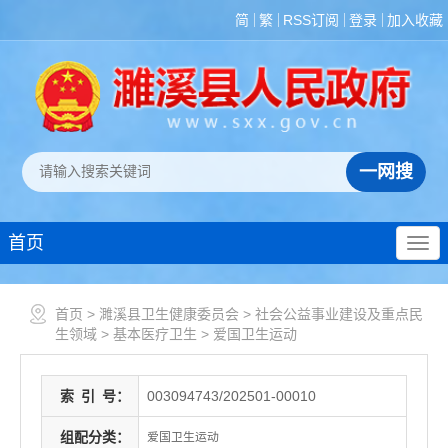
简
繁
RSS订阅
登录
加入收藏
首页
首页
>
濉溪县卫生健康委员会
>
社会公益事业建设及重点民
生领域
>
基本医疗卫生
>
爱国卫生运动
索
引
号：
003094743/202501-00010
组配分类：
爱国卫生运动