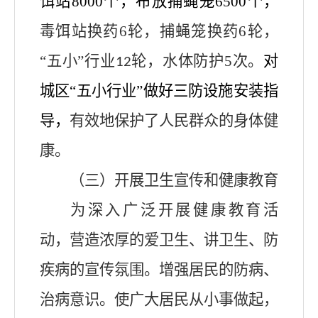
饵站
8000
个，布放捕蝇笼
65
00个，
毒饵站换药
6
轮，捕蝇笼换药
6
轮，
“
五小
”
行业
轮，水体防护
5
次。
对
12
城区
“五小行业”做好三防设施安
装指
导，
有效
地
保护了人民群众的身体健
康
。
（三）
开展卫生宣传和健康教育
为
深入
广泛开展健康教育活
动，
营造
浓厚
的爱卫生、讲卫生、防
疾病的宣传氛围。增强居民的防病、
治病
意
识。使广大居民从小事做起，