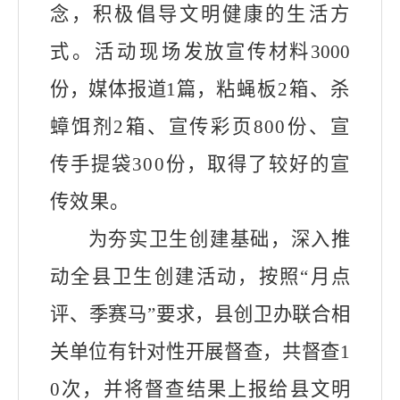
念，积极倡导文明健康的生活方
式。活动现场
发放宣传材料
3000
份，媒体报道
1
篇，
粘蝇板
2箱、杀
蟑饵剂
2
箱、宣传彩页
800份、宣
传手提袋300份，取得了较好的宣
传效果。
为夯实卫生创建基础，深入推
动全县卫生创建活动，
按照
“
月点
评、季赛马
”
要求，
县
创卫办联合相
关单位有针对性开展督查，
共督查
1
0
次，并将督查结果上报给县文明