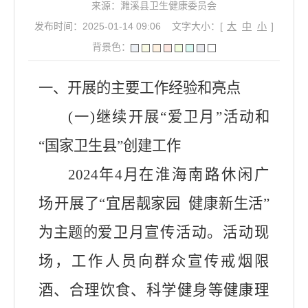
来源：濉溪县卫生健康委员会
发布时间：2025-01-14 09:06
文字大小：[
大
中
小
]
背景色：
一
、开展的主要工作经验和亮点
(一)
继续开展
“爱卫月”活动和
“
国家
卫生县
”创建工作
2024年
4月
在淮海南路休闲广
场
开展了
“
宜居靓家园
健康新生活
”
为主题的
爱卫月宣传活动。活动现
场，工作人员向群众宣传戒烟限
酒、合理饮食、科学健身等健康理