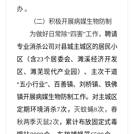
办
。
（二）
积极开展病媒生物防制
为做好日常除
“四害”工作，
聘请
专业消杀公司
对
县城主城区
的
居民小
区（含
23个居委会、濉溪经济开发
区、濉芜现代产业园）
、主次干道
“五小行业”
、百善镇、刘桥镇、铁佛
镇
开展病媒生物防制工作。对主城区
定期环境消杀
7
次，
灭
蚊蝇
8
次，春
秋两季灭鼠
2
次
，累计布放固定式毒