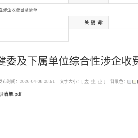
性涉企收费目录清单
关
键
词：
健委及下属单位综合性涉企收
发布时间：2026-04-08 08:51
文字大小：[
大
中
小
]
背景色：
单.pdf