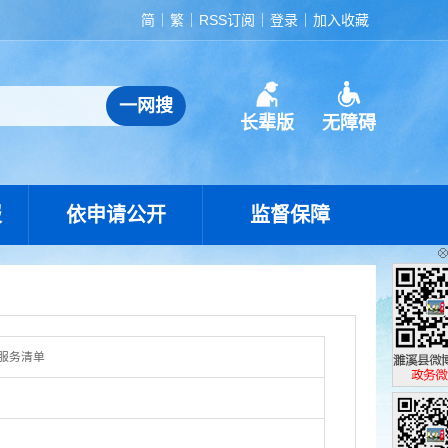
简
繁
RSS订阅
登录
加入收藏
长辈版
无障碍
报
依申请公开
监督保障
服务清单
濉溪县政
政务微博