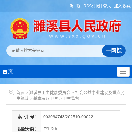
简
繁
RSS订阅
登录
加入收藏
首页
首页
>
濉溪县卫生健康委员会
>
社会公益事业建设及重点民
生领域
>
基本医疗卫生
>
卫生监督
索
引
号：
003094743/202510-00022
组配分类：
卫生监督