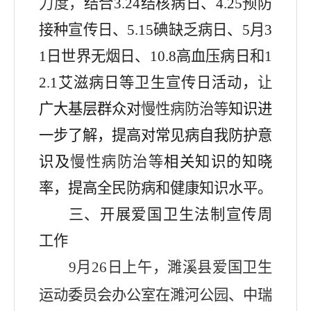
力度
，
结合
3.24
结核病日、
4.25
预防
接种宣传日、
5.15
碘缺乏病日、
5
月
3
1
日世界无烟日、
10.8
高血压病日和
1
2.1
艾滋病日等卫生宣传日活动，
让
广大基层群众对
慢性病防治等
知识进
一步了解，提高对常见病自我防护意
识及
慢性病防治等
相关知识的知晓
率，提高
全民防病和健康知识水平。
三、开展爱国卫生法制宣传周
工作
9
月
26
日上午，
濉溪县爱国卫生
运动委员会办公室在濉河公园、中瑞