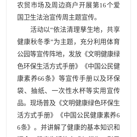
农贸市场及周边商户开展
第
16
个爱
国卫生法治宣传周主题宣传。
活动
以
“
依法清理孳生地，共享
健康秋冬季
”为
主题，充分利用
体育
公园
等宣传阵地，发放
《文明健康
绿
色环保生活方式手册》《
中国公民健
康素养
66
条
》等宣传手册
以及环保
袋、抽纸、
一次性水杯
等实用宣传
品
。
现场普及《
文明健康
绿色环保生
活方式手册》《
中国公民健康素养
6
6
条
》
。
并讲解了健康的基本知识和