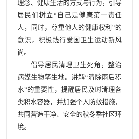
理念、健康生活的方式与行为
，引导
居民
们
树立
“
自己是健康第一责任
人
，同时，尊重他人的健康权利
”
的
意识，积极践行爱国卫生运动新风
尚。
倡导居民清理卫生死角，整治
病媒生物孳生地
。
讲解
“
清除雨后积
水
”
的重要性，提醒居民及时清理各
类积水容器，
并
加强
个人
防蚊措施，
共同营造干净、安全的秋冬季社区环
境。