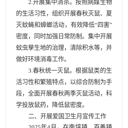
2.
开展集中消杀。按照病媒生物
的生活习性，组织开展春秋灭鼠、夏
灭蚊蝇和蟑螂活动，有效降低
“
四害
”
密度，同时加强日常防制。集中开展
蚊虫孳生地的治理，清除积水等，并
做好环境消毒工作。
3.
春秋统一灭鼠。根据鼠类的生
活习性和繁殖特点，以综合防制为手
段，全面开展春秋两季灭鼠活动，科
学投放鼠药，降低鼠密度。
二、
开展爱国卫生
月宣传
工作
2025
年
4
月
，
在南坪镇、百善镇