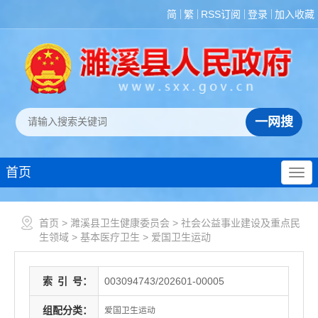
简
繁
RSS订阅
登录
加入收藏
首页
首页
>
濉溪县卫生健康委员会
>
社会公益事业建设及重点民
生领域
>
基本医疗卫生
>
爱国卫生运动
索
引
号：
003094743/202601-00005
组配分类：
爱国卫生运动