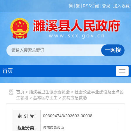
简
繁
RSS订阅
登录
加入收藏
首页
首页
>
濉溪县卫生健康委员会
>
社会公益事业建设及重点民
生领域
>
基本医疗卫生
>
疾病应急救助
索
引
号：
003094743/202603-00008
组配分类：
疾病应急救助