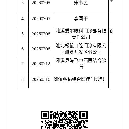
3
20260305
宋书民
别
4
20260305
李国干
濉溪爱尔眼科门诊部有限
设置医疗
5
20260306
责任公司
诊部
淮北松鼠口腔门诊有限公
6
20260306
未按
司濉溪开发区分公司
濉溪县陈飞中西医结合诊
7
20260312
未按
所
8
20260316
濉溪弘佑综合医疗门诊部
未按