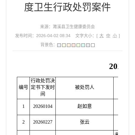
度卫生行政处罚案件
来源：濉溪县卫生健康委员会
发布时间：2026-04-02 08:34
文字大小：[
大
中
小
]
背景色：
202
行政处罚决
编号
定书下发时
被处罚人
间
1
20260104
赵如意
2
20260227
张云
未按照注