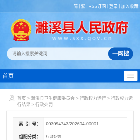
简
繁
RSS订阅
登录
加入收藏
首页
首页
>
濉溪县卫生健康委员会
>
行政权力运行
>
行政权力运
行结果
>
行政处罚
索
引
号：
003094743/202604-00001
组配分类：
行政处罚