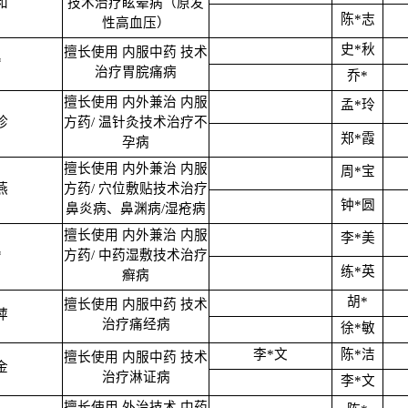
和
技术治疗眩晕病（原发
陈*志
性高血压）
史*秋
擅长使用 内服中药 技术
*
治疗胃脘痛病
乔*
擅长使用 内外兼治 内服
孟*玲
珍
方药/ 温针灸技术治疗不
郑*霞
孕病
擅长使用 内外兼治 内服
周*宝
燕
方药/ 穴位敷贴技术治疗
钟*圆
鼻炎病、鼻渊病/湿疮病
擅长使用 内外兼治 内服
李*美
*
方药/ 中药湿敷技术治疗
练*英
癣病
胡*
擅长使用 内服中药 技术
萍
治疗痛经病
徐*敏
李*文
陈*洁
擅长使用 内服中药 技术
金
治疗淋证病
李*文
擅长使用 外治技术 中药