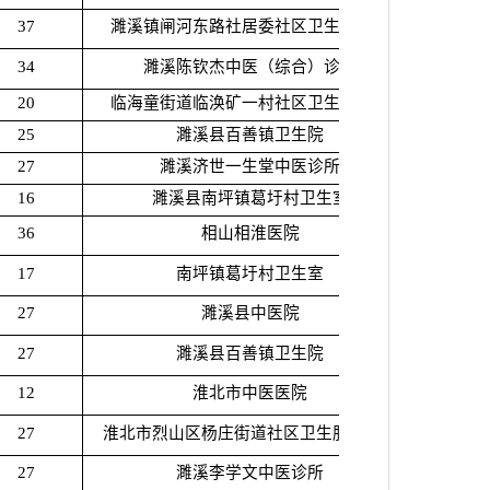
37
濉溪镇闸河东路社居委社区卫生服务站
34
濉溪陈钦杰中医（综合）诊所
20
临海童街道临涣矿一村社区卫生服务站
25
濉溪县百善镇卫生院
27
濉溪济世一生堂中医诊所
16
濉溪县南坪镇葛圩村卫生室
36
相山相淮医院
17
南坪镇葛圩村卫生室
27
濉溪县中医院
27
濉溪县百善镇卫生院
12
淮北市中医医院
27
淮北市烈山区杨庄街道社区卫生服务中心
27
濉溪李学文中医诊所