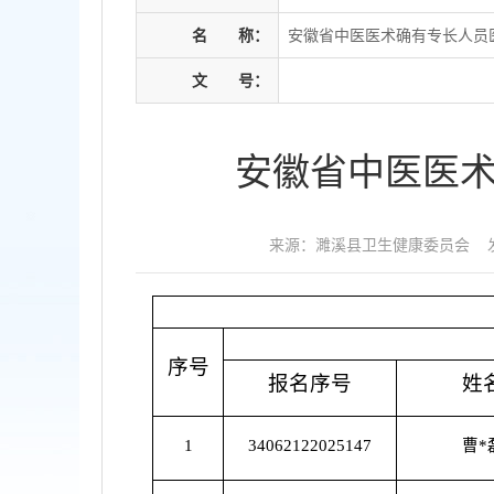
名
称：
安徽省中医医术确有专长人员
文
号：
安徽省中医医
来源：濉溪县卫生健康委员会
序号
报名序号
姓
1
34062122025147
曹*