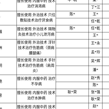
牛*明
梁*
擅长使用 内服中药 技术
*
治疗消渴病
丁*江
陈*
王*
擅长使用 外治技术 穴位
*
敷贴技术治疗厌食病
任*乾
陈*
任*乾
擅长使用 外治技术 隔物
强
灸技术治疗小儿泄泻病
王*
擅长使用 外治技术 浮针
王*永
洲
技术治疗伤筋病（颈肩
孟*玲
腰腿痛）
擅长使用 外治技术 手针
吴*辉
明
技术治疗伤筋病（肩周
潘*
炎）
赵*秀
擅长使用 内服中药 治疗
艳
不孕病
陈*
耿*荣
张*强
擅长使用 内服中药 技术
意
治疗水肿病
耿*荣
赵*
擅长使用 内服中药 技术