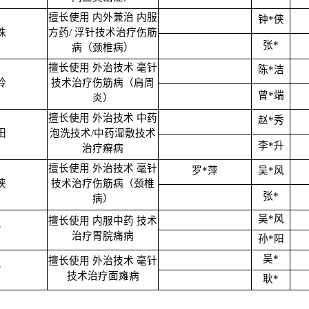
擅长使用 内外兼治 内服
钟*侠
珠
方药/ 浮针技术治疗伤筋
张*
病（颈椎病）
擅长使用 外治技术 毫针
陈*洁
玲
技术治疗伤筋病（肩周
曾*端
炎）
擅长使用 外治技术 中药
赵*秀
田
泡洗技术/中药湿敷技术
李*升
治疗癣病
擅长使用 外治技术 毫针
罗*萍
吴*风
侠
技术治疗伤筋病（颈椎
张*
病）
吴*风
擅长使用 内服中药 技术
*
治疗胃脘痛病
孙*阳
吴*
擅长使用 外治技术 毫针
*
技术治疗面瘫病
耿*