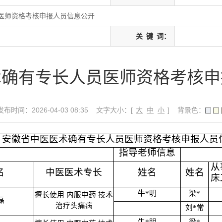
医师资格考核申报人员信息公开
关
键
词：
术确有专长人员医师资格考核申
发布时间：2026-04-03 08:35
文字大小：[
大
中
小
]
背景色：
安徽省中医医术确有专长人员医师资格考核申报人员
指导老师信息
从
名
中医医术专长
姓名
姓名
床
牛*明
梁*
擅长使用 内服中药 技术
磊
治疗头痛病
刘*常