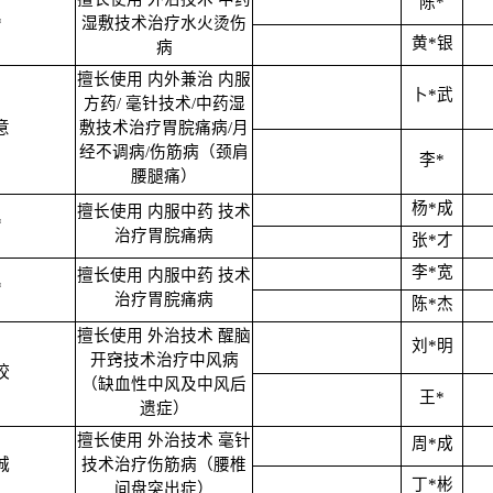
陈*
*
湿敷技术治疗水火烫伤
黄*银
病
擅长使用 内外兼治 内服
卜*武
方药/ 毫针技术/中药湿
意
敷技术治疗胃脘痛病/月
经不调病/伤筋病（颈肩
李*
腰腿痛）
杨*成
擅长使用 内服中药 技术
*
治疗胃脘痛病
张*才
李*宽
擅长使用 内服中药 技术
*
治疗胃脘痛病
陈*杰
擅长使用 外治技术 醒脑
刘*明
开窍技术治疗中风病
姣
（缺血性中风及中风后
王*
遗症）
擅长使用 外治技术 毫针
周*成
城
技术治疗伤筋病（腰椎
丁*彬
间盘突出症）