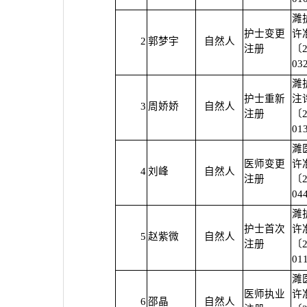
濉
护士变更
许
2
郭梦宇
自然人
注册
〔2
03
濉
护士重新
注
3
周娇娇
自然人
注册
〔2
01
濉
医师变更
许
4
刘峰
自然人
注册
〔2
04
濉
护士首次
许
5
赵紫微
自然人
注册
〔2
01
濉
医师执业
许
6
邵晶
自然人