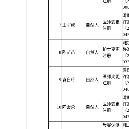
注册
〔2
00
濉
医师变更
许
7
王军成
自然人
注册
〔2
04
濉
护士变更
许
8
陈苗苗
自然人
注册
〔2
03
濉
医师变更
许
9
袁自玲
自然人
注册
〔2
04
濉
医师变更
许
10
陈会荣
自然人
注册
〔2
04
母婴保健
濉