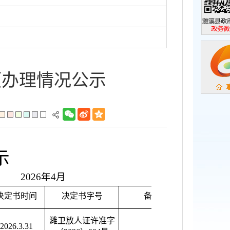
濉溪县政
政务微信
项办理情况公示
示
2026年4月
决定书时间
决定书字号
备注
濉卫放人证许准字
2026.3.31