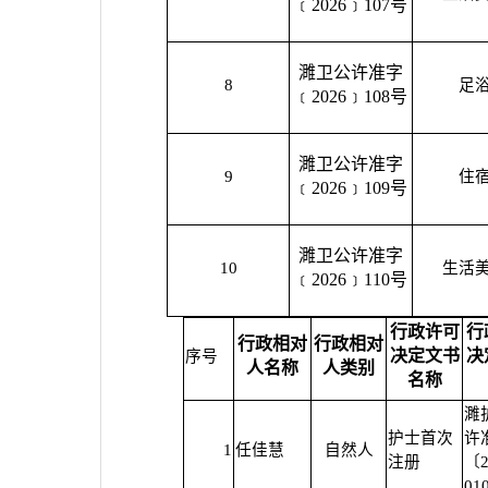
﹝2026﹞107号
濉卫公许准字
8
足
﹝2026﹞108号
濉卫公许准字
9
住
﹝2026﹞109号
濉卫公许准字
10
生活
﹝2026﹞110号
行政许可
行
行政相对
行政相对
决定文书
决
序号
人名称
人类别
名称
濉
护士首次
许
1
任佳慧
自然人
注册
〔2
01