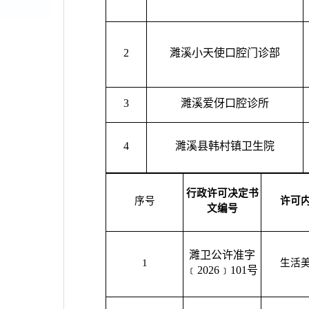
2
濉溪小天使口腔门诊部
3
濉溪爱伢口腔诊所
4
濉溪县韩村镇卫生院
行政许可决定书
序号
许可
文编号
濉卫公许准字
1
生活
﹝2026﹞101号