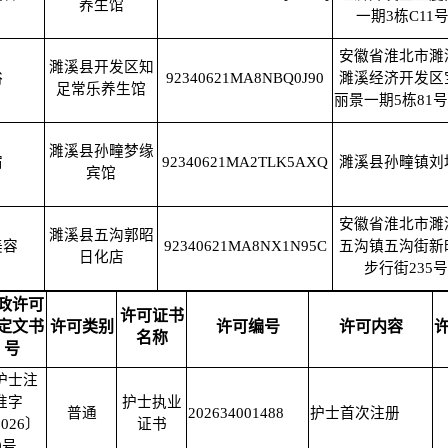
养生馆
一期3栋C11号
安徽省淮北市濉
濉溪县开发区知
浴
92340621MA8NBQ0J90
濉溪经济开发区
足常乐养生馆
丽景一期5栋81
濉溪县孙疃梦缘
宿
92340621MA2TLK5AXQ
濉溪县孙疃镇刘
宾馆
安徽省淮北市濉
濉溪县五沟郭昭
美容
92340621MA8NX1N95C
五沟镇五沟街新
日化店
步行街235号
政许可
许可证书
定文书
许可类别
许可编号
许可内容
名称
号
护士注
准字
护士执业
普通
202634001488
护士首次注册
026〕
证书
0号