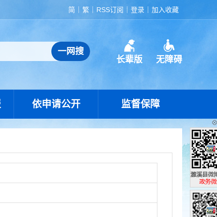
简
繁
RSS订阅
登录
加入收藏
长辈版
无障碍
报
依申请公开
监督保障
濉溪县政
政务微博