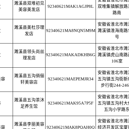
安徽省淮北市濉
濉溪县双堆初见
发
92340621MAK1AGJP8L
双堆集镇解放路
美容美发店
路南
安徽省淮北市濉
濉溪县美杜莎理
发
92340621MA8NQN5M9M
濉溪镇淮海南路5
发店
号
安徽省淮北市濉
濉溪县领头尚丝
发
92340621MAKADKHB6G
濉溪镇虎山南路
理发店
106室
安徽省淮北市濉
濉溪县五沟俏俪
美容
92340621MAEPEMJR34
五沟镇五沟街新
轩美容店
步行街244-24
安徽省淮北市濉
濉溪县五沟茶沐
浴
92340621MAK95A7P5F
五沟镇五沟村大
足养生馆
五沟小学路
安徽省淮北市濉
濉溪县李丽美容
美容
92340621MAK8PQAH0Q
经济开发区宝厦