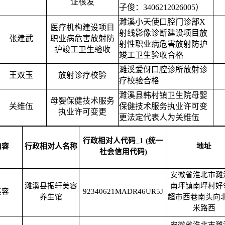
证核发
子俊：3406212026005）
濉溪小天使口腔门诊部X
医疗机构建设项目
射线影像诊断建设项目放
张建武
职业病危害放射防
射性职业病危害放射防护
护竣工卫生验收
竣工卫生验收合格
濉溪爱伢口腔诊所放射诊
王双玉
放射诊疗校验
疗校验合格
濉溪县韩村镇卫生院母婴
母婴保健技术服务
关维伍
保健技术服务执业许可变
执业许可变更
更法定代表人为关维伍
行政相对人代码_1 (统一
内容
行政相对人名称
地址
社会信用代码)
安徽省淮北市濉
濉溪县振轩美容
南坪镇南坪村好
美容
92340621MADR46UR5J
养生馆
超市西巷南头向北
米路西