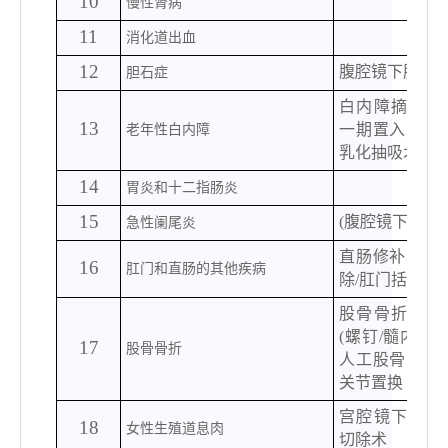
10
慢性肾病
11
消化道出血
12
腹腔镜下胆囊
胆石症
白内障摘除伴
13
一期置入术
/
老年性白内障
乳化抽吸术
14
胃炎和十二指肠炎
15
(腹腔镜下)阑
急性阑尾炎
直肠修补术
/
16
肛门和直肠的其他疾病
除/肛门括约肌
股骨骨折切开
(螺钉/髓内针)
17
股骨骨折
人工股骨头置
关节置换
宫腔镜下子宫
18
女性生殖道息肉
切除术