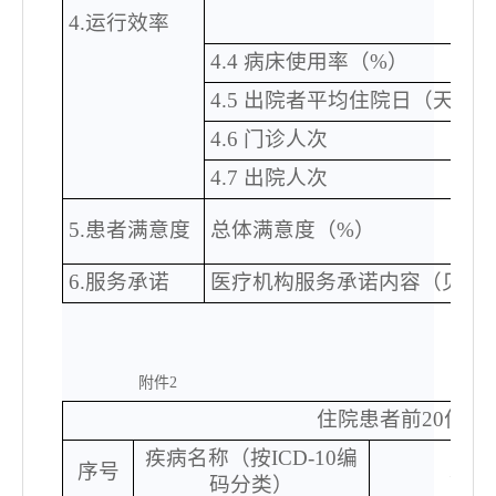
4.运行效率
4.4 病床使用率（%）
4.5 出院者平均住院日（天）
4.6 门诊人次
4.7 出院人次
5.患者满意度
总体满意度（
%）
6.服务承诺
医疗机构服务承诺内容（见附
附件
2
住院患者前
20位
疾病名称（按
ICD-10编
序号
术式
码分类）