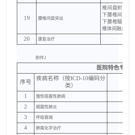
椎间盘射频消
下腰椎间盘切
19
腰椎间盘突出
下腰椎髓核切
椎体间融合术
20
康复治疗
附件
2
医院特色专科
疾病名称（按
ICD-10编码分
序号
类）
1
慢性阻塞性肺病
2
细菌性肺炎
3
呼吸衰竭
4
肺癌化学治疗