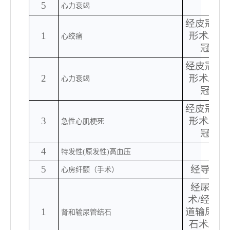
5
心力衰竭
经皮冠状
1
形术
/药
心绞痛
冠状动
经皮冠状
2
形术
/药
心力衰竭
冠状动
经皮冠状
3
形术
/药
急性心肌梗死
冠状动
4
特发性
(原发性)高血压
5
经导管心
心房纤颤（手术）
经尿道输
术
/经皮
1
道输尿管
肾和输尿管结石
石术/经