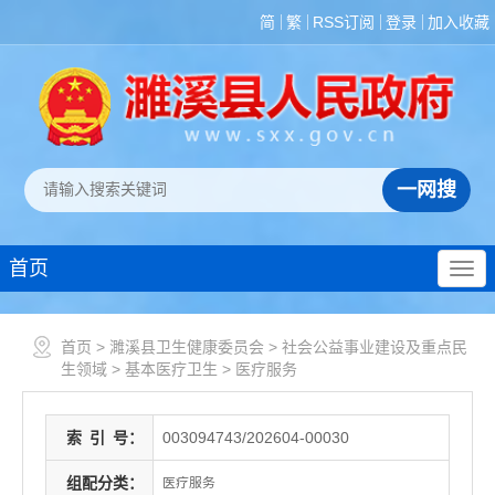
简
繁
RSS订阅
登录
加入收藏
首页
首页
>
濉溪县卫生健康委员会
>
社会公益事业建设及重点民
生领域
>
基本医疗卫生
>
医疗服务
索
引
号：
003094743/202604-00030
组配分类：
医疗服务