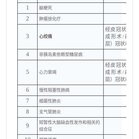
1
脑梗死
2
肿瘤放化疗
经皮冠状动脉
3
成形术
/药物
心绞痛
层）冠状动脉
4
非胰岛素依赖型糖尿病
经皮冠状动脉
5
成形术
/药物
心力衰竭
层）冠状动脉
6
慢性阻塞性肺病
7
细菌性肺炎
8
支气管肺炎
短暂性大脑缺血性发作和相关的
9
综合征