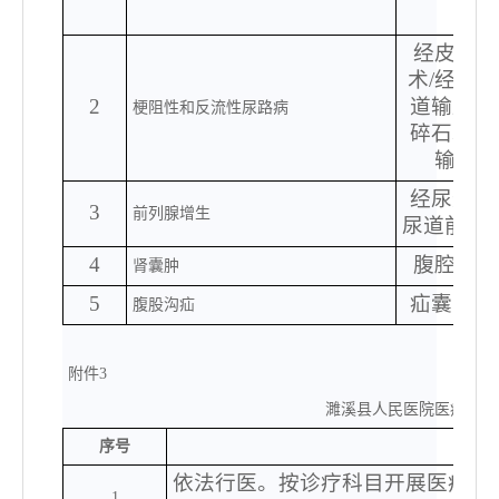
经皮肾镜
术
/经皮
2
道输尿管
梗阻性和反流性尿路病
碎石术/
输尿管
经尿道前
3
前列腺增生
尿道前列
4
腹腔镜下
肾囊肿
5
疝囊高位
腹股沟疝
附件
3
濉溪县人民医院医疗机构
序号
承诺
依法行医。按诊疗科目开展医疗活
1