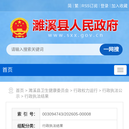
简
繁
RSS订阅
登录
加入收藏
首页
首页
>
濉溪县卫生健康委员会
>
行政权力运行
>
行政执法公
示
>
行政执法结果
索
引
号：
003094743/202605-00008
组配分类：
行政执法结果