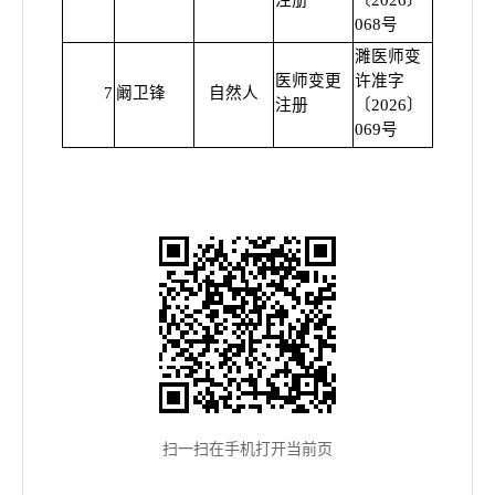
注册
〔2026〕
068号
濉医师变
医师变更
许准字
7
阚卫锋
自然人
普通
注册
〔2026〕
069号
扫一扫在手机打开当前页