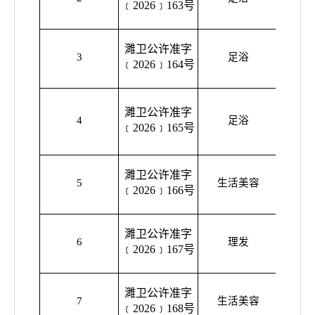
﹝2026﹞163号
养
濉卫公许准字
濉溪县
3
足浴
﹝2026﹞164号
保健
濉卫公许准字
濉溪县
4
足浴
﹝2026﹞165号
濉卫公许准字
濉溪县
5
生活美容
﹝2026﹞166号
美
濉卫公许准字
濉溪县
6
理发
﹝2026﹞167号
玲
濉卫公许准字
濉溪县
7
生活美容
﹝2026﹞168号
美容