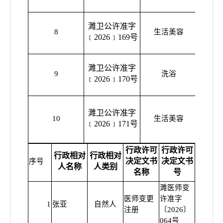
濉卫公许准字
濉溪县
8
生活美容
﹝2026﹞169号
容养
濉卫公许准字
濉溪县
9
洗浴
﹝2026﹞170号
立方
濉卫公许准字
濉溪县
10
生活美容
﹝2026﹞171号
美
行政许可
行政许可
行政相对
行政相对
决定文书
决定文书
许可类
序号
人名称
人类别
名称
号
濉医师变
医师变更
许准字
1
张亚
自然人
普通
注册
〔2026〕
064号