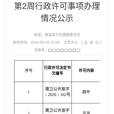
第2周行政许可事项办理
情况公示
来源：濉溪县卫生健康委员会
发布时间：2026-05-16 10:58
文字大小：[
大
中
小
]
背景色：
行政许可决定书
序号
许可内容
行政相
文编号
濉卫公许准字
濉溪县
1
超市
﹝2026﹞162号
购
濉卫公许准字
濉溪县
2
足浴