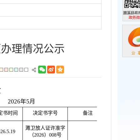
濉溪县政
政务微信
项办理情况公示
示
2026年5月
定书时间
决定书字号
备注
濉卫放人证许准字
26.5.19
（2026）008号