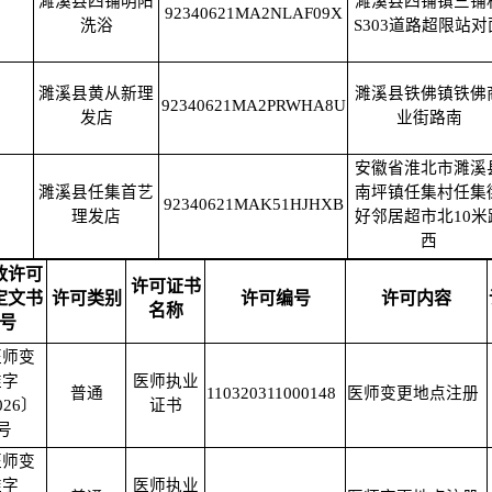
濉溪县四铺明阳
濉溪县四铺镇三铺
92340621MA2NLAF09X
洗浴
S303道路超限站对
濉溪县黄从新理
濉溪县铁佛镇铁佛
92340621MA2PRWHA8U
发店
业街路南
安徽省淮北市濉溪
濉溪县任集首艺
南坪镇任集村任集
92340621MAK51HJHXB
理发店
好邻居超市北10米
西
政许可
许可证书
定文书
许可类别
许可编号
许可内容
名称
号
医师变
准字
医师执业
普通
110320311000148
医师变更地点注册
026〕
证书
0号
医师变
准字
医师执业