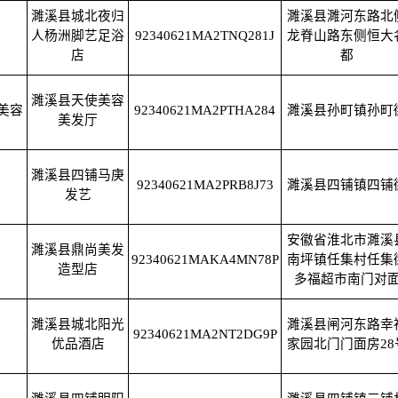
濉溪县城北夜归
濉溪县濉河东路北
人杨洲脚艺足浴
92340621MA2TNQ281J
龙脊山路东侧恒大
店
都
濉溪县天使美容
美容
92340621MA2PTHA284
濉溪县孙町镇孙町
美发厅
濉溪县四铺马庚
92340621MA2PRB8J73
濉溪县四铺镇四铺
发艺
安徽省淮北市濉溪
濉溪县鼎尚美发
92340621MAKA4MN78P
南坪镇任集村任集
造型店
多福超市南门对
濉溪县城北阳光
濉溪县闸河东路幸
92340621MA2NT2DG9P
优品酒店
家园北门门面房28