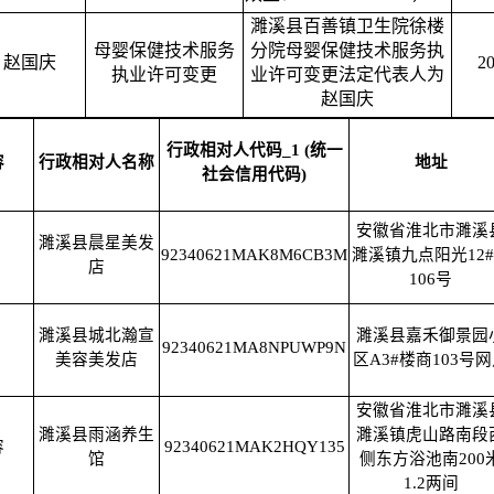
濉溪县百善镇卫生院徐楼
母婴保健技术服务
分院母婴保健技术服务执
赵国庆
20
执业许可变更
业许可变更法定代表人为
赵国庆
行政相对人代码_1 (统一
容
行政相对人名称
地址
社会信用代码)
安徽省淮北市濉溪
濉溪县晨星美发
92340621MAK8M6CB3M
濉溪镇九点阳光12
店
106号
濉溪县城北瀚宣
濉溪县嘉禾御景园
92340621MA8NPUWP9N
美容美发店
区A3#楼商103号
安徽省淮北市濉溪
濉溪县雨涵养生
濉溪镇虎山路南段
容
92340621MAK2HQY135
馆
侧东方浴池南200
1.2两间