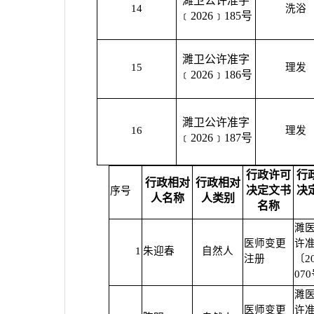
濉卫公许准字
14
洗浴
﹝2026﹞185号
濉卫公许准字
15
理发
﹝2026﹞186号
濉卫公许准字
16
理发
﹝2026﹞187号
行政许可
行
行政相对
行政相对
决定文书
决
序号
人名称
人类别
名称
濉
医师变更
许
1
朱迎春
自然人
注册
〔2
07
濉
医师变更
许