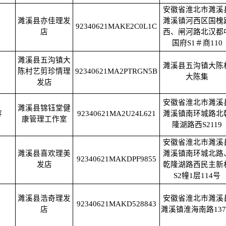
安徽省淮北市濉溪
濉溪县亦佳理发
濉溪镇河西区国槐
92340621MAKE2C0L1C
店
西、闸河路北汉都
国府S1＃商110
濉溪县五沟镇大
濉溪县五沟镇大陈
陈村艺剪珍情理
92340621MA2PTRGN5B
大陈集
发店
安徽省淮北市濉溪
濉溪县锦钰堂健
容
92340621MA2U24L621
濉溪镇南环城路北
康管理工作室
隆湖路西S2119
安徽省淮北市濉溪
濉溪县喜欢理美
濉溪镇南环城北路
92340621MAKDPF9855
发店
乾隆湖路西民主新
S2幢1层114号
濉溪县浩奇理发
安徽省淮北市濉溪
92340621MAKD528843
店
濉溪镇淮海南路13