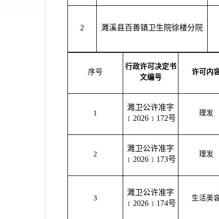
2
濉溪县百善镇卫生院徐楼分院
行政许可决定书
序号
许可内
文编号
濉卫公许准字
1
理发
﹝2026﹞172号
濉卫公许准字
2
理发
﹝2026﹞173号
濉卫公许准字
3
生活美
﹝2026﹞174号