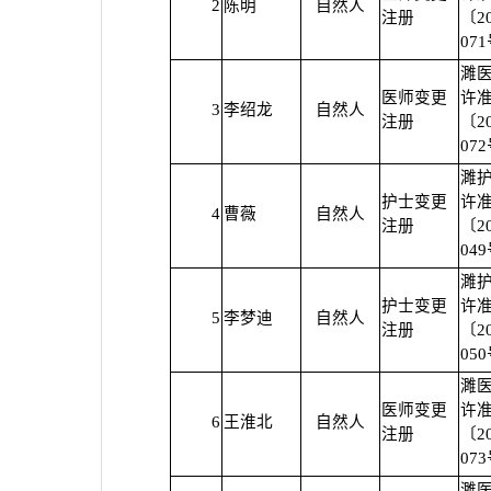
2
陈明
自然人
注册
〔2
07
濉
医师变更
许
3
李绍龙
自然人
注册
〔2
07
濉
护士变更
许
4
曹薇
自然人
注册
〔2
04
濉
护士变更
许
5
李梦迪
自然人
注册
〔2
05
濉
医师变更
许
6
王淮北
自然人
注册
〔2
07
濉