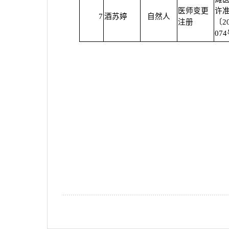
医师变更
许
7
酒苏婷
自然人
注册
〔2
07