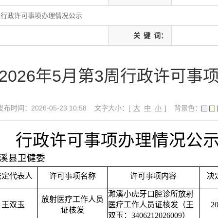
3周行政许可事项办理情况公示
关
键
词：
2026年5月第3周行政许可事
发布时间：2026-05-23 10:58
文字大小：[
大
中
小
]
背景色：
行政许可事项办理情况公
溪县卫健委
法定代表人
许可事项名称
许可事项内容
决
濉溪小虎牙口腔诊所放射
放射医疗工作人员
王双玉
医疗工作人员证核发（王
20
证核发
双玉：3406212026009）