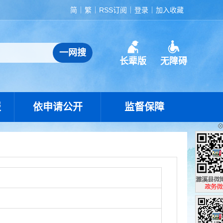
简
繁
RSS订阅
登录
加入收藏
长辈版
无障碍
报
依申请公开
监督保障
濉溪县政
政务微博