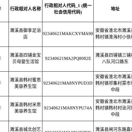
行政相对人代码_1 (统一
容
行政相对人名称
地址
社会信用代码)
濉溪县御享足浴
安徽省淮北市濉溪
92340621MAKCXYMA90
店
韩村镇淮海村小徐
濉溪县四铺金宝
濉溪县四铺镇三铺
容
92340621MA2PQ8082E
贝母婴生活馆
八队河口路东
安徽省淮北市濉溪
濉溪县韩村蜜思
容
92340621MA8NYPUD3D
韩村镇祁集村菜市
美容养生馆
中段
安徽省淮北市濉溪
濉溪县韩村米思
容
92340621MA8NYPU74A
韩村镇韩村村浍河
美容养生馆
中段
濉溪县城北创艺
濉溪县闸河东路嘉