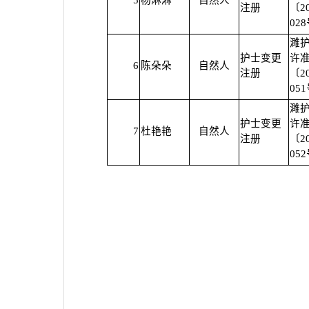
5
杨淋淋
自然人
注册
〔2
02
濉
护士变更
许
6
陈朵朵
自然人
注册
〔2
05
濉
护士变更
许
7
杜艳艳
自然人
注册
〔2
05