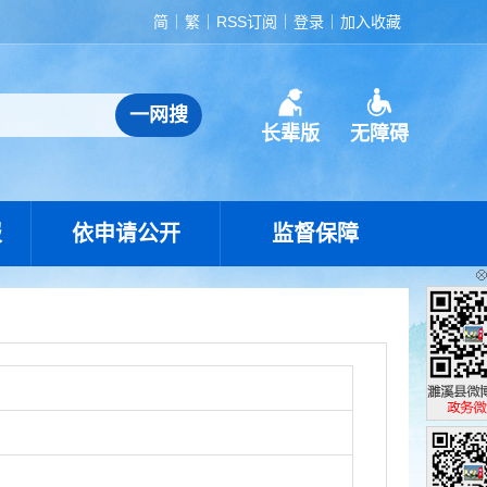
简
繁
RSS订阅
登录
加入收藏
长辈版
无障碍
报
依申请公开
监督保障
濉溪县政
政务微博