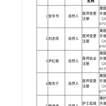
名称
濉
医师变更
许
1
张华书
自然人
注册
〔2
07
濉
医师变更
许
2
刘志恒
自然人
注册
〔2
07
濉
医师执业
许
3
尹红艳
自然人
注册
〔2
01
濉
医师变更
许
4
程先宁
自然人
注册
〔2
07
濉
护士延续
许