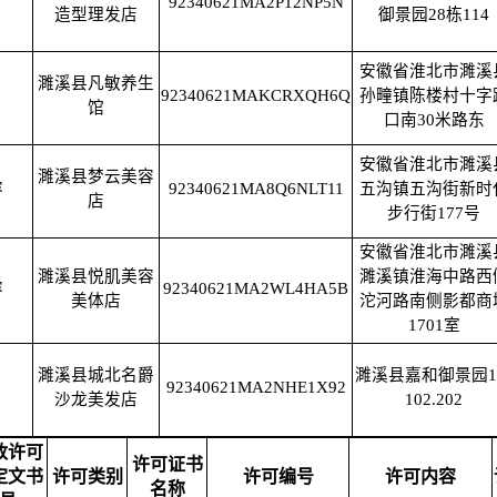
92340621MA2P12NP5N
造型理发店
御景园28栋114
安徽省淮北市濉溪
濉溪县凡敏养生
92340621MAKCRXQH6Q
孙疃镇陈楼村十字
馆
口南30米路东
安徽省淮北市濉溪
濉溪县梦云美容
容
92340621MA8Q6NLT11
五沟镇五沟街新时
店
步行街177号
安徽省淮北市濉溪
濉溪县悦肌美容
濉溪镇淮海中路西
容
92340621MA2WL4HA5B
美体店
沱河路南侧影都商
1701室
濉溪县城北名爵
濉溪县嘉和御景园
92340621MA2NHE1X92
沙龙美发店
102.202
政许可
许可证书
定文书
许可类别
许可编号
许可内容
名称