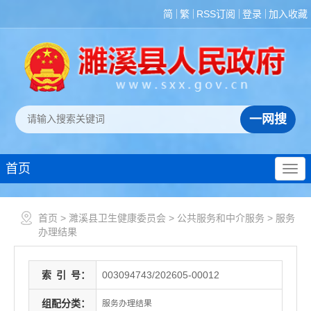
简
繁
RSS订阅
登录
加入收藏
首页
首页
>
濉溪县卫生健康委员会
>
公共服务和中介服务
>
服务
办理结果
索
引
号：
003094743/202605-00012
组配分类：
服务办理结果