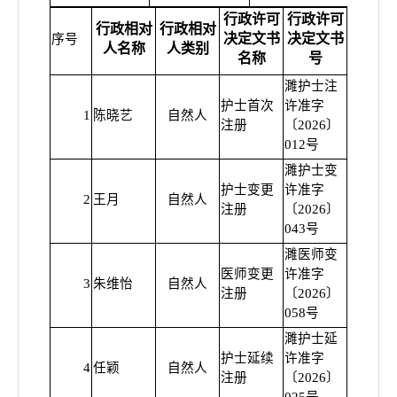
行政许可
行政许可
行政相对
行政相对
决定文书
决定文书
许可类
序号
人名称
人类别
名称
号
濉护士注
护士首次
许准字
1
陈晓艺
自然人
普通
注册
〔2026〕
012号
濉护士变
护士变更
许准字
2
王月
自然人
普通
注册
〔2026〕
043号
濉医师变
医师变更
许准字
3
朱维怡
自然人
普通
注册
〔2026〕
058号
濉护士延
护士延续
许准字
4
任颖
自然人
普通
注册
〔2026〕