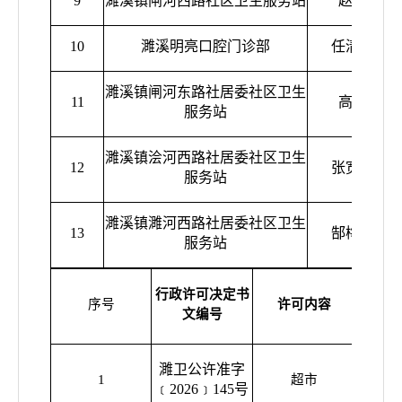
9
濉溪镇闸河西路社区卫生服务站
赵莉
10
濉溪明亮口腔门诊部
任清洁
濉溪镇闸河东路社居委社区卫生
11
高敏
服务站
濉溪镇浍河西路社居委社区卫生
12
张宽东
服务站
濉溪镇濉河西路社居委社区卫生
13
郜梅生
服务站
行政许可决定书
序号
许可内容
行政相
文编号
濉卫公许准字
濉溪县
1
超市
﹝2026﹞145号
百