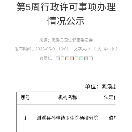
第5周行政许可事项办理
情况公示
来源：濉溪县卫生健康委员会
发布时间：2026-05-01 16:01
文字大小：[
大
中
小
]
背景色：
行
单位：濉溪县卫健
序号
机构名称
法定代表人
1
濉溪县孙疃镇卫生院杨柳分院
伯广富