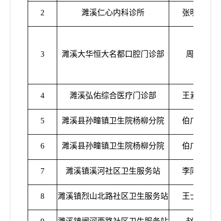
2
濉溪仁心内科诊所
张明明
3
濉溪大华恒大名都口腔门诊部
周磊
4
濉溪弘佑综合医疗门诊部
王素珍
5
濉溪县孙疃镇卫生院杨柳分院
伯广富
6
濉溪县孙疃镇卫生院杨柳分院
伯广富
7
濉溪镇溪河社区卫生服务站
李同德
8
濉溪镇烈山北路社区卫生服务站
王士永