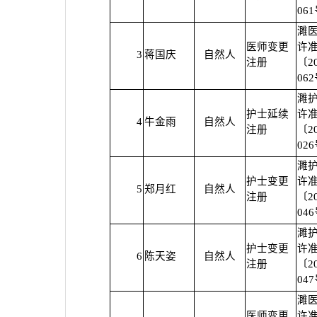
06
濉
医师变更
许
3
蒋国庆
自然人
注册
〔2
06
濉
护士延续
许
4
牛金雨
自然人
注册
〔2
02
濉
护士变更
许
5
郑月红
自然人
注册
〔2
04
濉
护士变更
许
6
陈天姿
自然人
注册
〔2
04
濉
医师变更
许