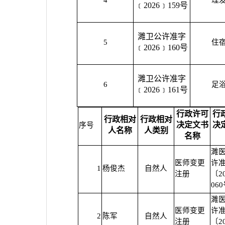
4
理
﹝2026﹞159号
濉卫公许准字
5
住
﹝2026﹞160号
濉卫公许准字
6
足
﹝2026﹞161号
行政许可
行
行政相对
行政相对
决定文书
决
序号
人名称
人类别
名称
濉
医师变更
许
1
杨俊杰
自然人
注册
〔2
06
濉
医师变更
许
2
陈军
自然人
注册
〔2