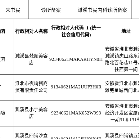
宋书民
诊所备案
濉溪书民内科诊所备案
行政相对人代码_1 (统一
内容
行政相对人名称
地址
社会信用代码)
安徽省淮北市濉
濉溪县梵颜美容
濉溪镇虎山路东
美容
92340621MAKARHYN0H
店
路北百花巷11号
往西第一间
淮北市夜鸣猪商
安徽省淮北市濉
市
91340621MA2UUF3H0R
贸有限责任公司
濉芜星城西门北2
安徽省淮北市濉
濉溪县小宇美容
美容
92340621MAK652W993
经济开发区宝厦
店
一期31＃131
濉溪县四铺沙宣
濉溪县四铺镇五