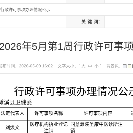
1周行政许可事项办理情况公示
关
键
词：
2026年5月第1周行政许可事
发布时间：2026-05-09 16:02
文字大小：[
大
中
小
]
背景色：
行政许可事项办理情况公
濉溪县卫健委
法定代表人
许可事项名称
许可事项内容
医疗机构执业登记
同意濉溪圣康中医诊所注
刘焕文
注销
销