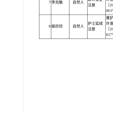
7
李兆敏
自然人
注册
〔2
06
濉
护士延续
许
8
姚欣欣
自然人
注册
〔2
02