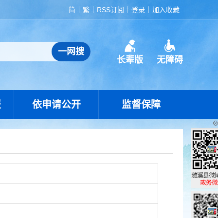
简
繁
RSS订阅
登录
加入收藏
长辈版
无障碍
报
依申请公开
监督保障
濉溪县政
政务微博