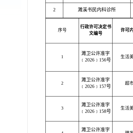
2
濉溪书民内科诊所
行政许可决定书
序号
许可
文编号
濉卫公许准字
1
生活
﹝2026﹞156号
濉卫公许准字
2
超
﹝2026﹞157号
濉卫公许准字
3
生活
﹝2026﹞158号
濉卫公许准字