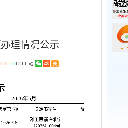
濉溪县政
政务微信
项办理情况公示
示
2026年5月
决定书时间
决定书字号
备注
濉卫医销许准字
2026.5.6
（2026）004号