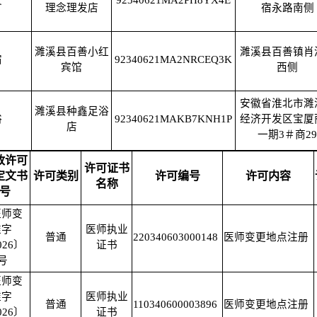
发
92340621MA2PH8YX4E
理念理发店
宿永路南侧
濉溪县百善小红
濉溪县百善镇肖
宿
92340621MA2NRCEQ3K
宾馆
西侧
安徽省淮北市濉
濉溪县种鑫足浴
浴
92340621MAKB7KNH1P
经济开发区宝厦
店
一期3＃商29
政许可
许可证书
定文书
许可类别
许可编号
许可内容
名称
号
医师变
准字
医师执业
普通
220340603000148
医师变更地点注册
026〕
证书
0号
医师变
准字
医师执业
普通
110340600003896
医师变更地点注册
026〕
证书