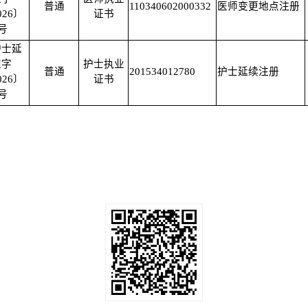
普通
110340602000332
医师变更地点注册
026〕
证书
3号
护士延
准字
护士执业
普通
201534012780
护士延续注册
026〕
证书
7号