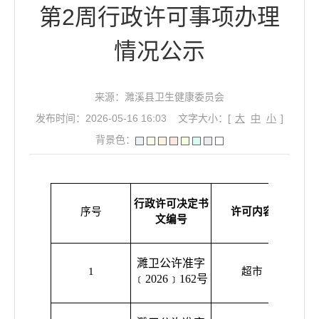
第2周行政许可事项办理
情况公示
来源：濉溪县卫生健康委员会
发布时间：2026-05-16 16:03
文字大小：[
大
中
小
]
背景色：
行政许可决定书
序号
许可内容
行政
文编号
濉卫公许准字
濉溪
1
超市
﹝2026﹞162号