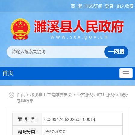
简
繁
RSS订阅
登录
加入收藏
首页
首页
>
濉溪县卫生健康委员会
>
公共服务和中介服务
>
服务
办理结果
索
引
号：
003094743/202605-00014
组配分类：
服务办理结果