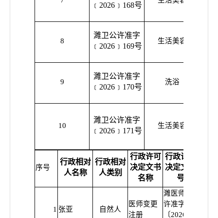
7
生活美容
﹝2026﹞168号
美
濉卫公许准字
濉溪
8
生活美容
﹝2026﹞169号
容
濉卫公许准字
濉溪
9
洗浴
﹝2026﹞170号
立
濉卫公许准字
濉溪
10
生活美容
﹝2026﹞171号
行政许可
行政许可
行政相对
行政相对
决定文书
决定文书
许可
序号
人名称
人类别
名称
号
濉医师变
医师变更
许准字
1
张亚
自然人
普
注册
〔2026〕