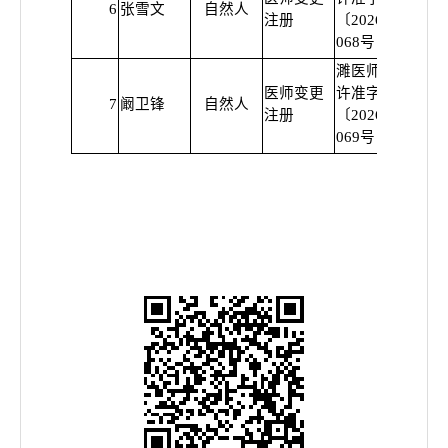
6
张雪文
自然人
普
注册
〔2026〕
068号
濉医师变
医师变更
许准字
7
阚卫锋
自然人
普
注册
〔2026〕
069号