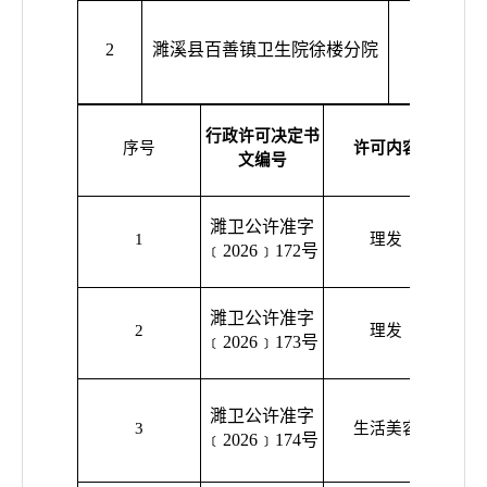
2
濉溪县百善镇卫生院徐楼分院
赵国庆
行政许可决定书
序号
许可内容
行政
文编号
濉卫公许准字
濉溪
1
理发
﹝2026﹞172号
濉卫公许准字
濉溪
2
理发
﹝2026﹞173号
美
濉卫公许准字
濉溪
3
生活美容
﹝2026﹞174号