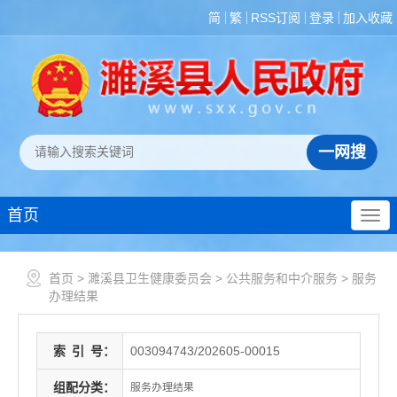
简
繁
RSS订阅
登录
加入收藏
首页
首页
>
濉溪县卫生健康委员会
>
公共服务和中介服务
>
服务
办理结果
索
引
号：
003094743/202605-00015
组配分类：
服务办理结果