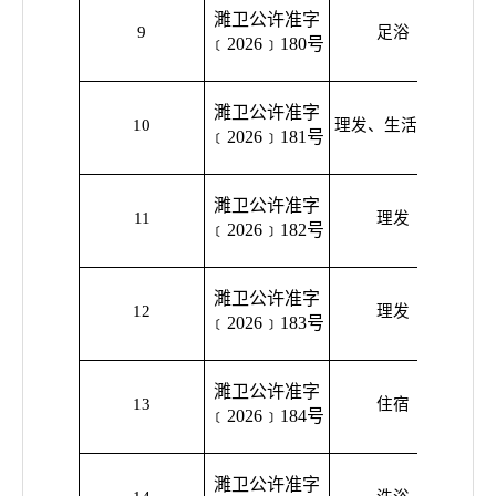
濉溪
濉卫公许准字
9
足浴
人杨
﹝2026﹞180号
濉卫公许准字
濉溪
10
理发、生活美容
﹝2026﹞181号
濉卫公许准字
濉溪
11
理发
﹝2026﹞182号
濉卫公许准字
濉溪
12
理发
﹝2026﹞183号
濉卫公许准字
濉溪
13
住宿
﹝2026﹞184号
濉卫公许准字
濉溪