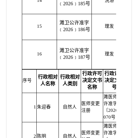
14
洗浴
﹝2026﹞185号
濉卫公许准字
濉溪
15
理发
﹝2026﹞186号
濉卫公许准字
濉溪
16
理发
﹝2026﹞187号
行政许可
行政许可
行政相对
行政相对
决定文书
决定文书
许可
序号
人名称
人类别
名称
号
濉医师变
医师变更
许准字
1
朱迎春
自然人
普
注册
〔2026〕
070号
濉医师变
医师变更
许准字
2
陈明
自然人
普