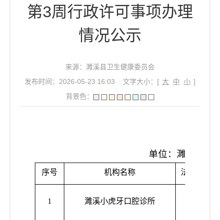
第3周行政许可事项办理
情况公示
来源：濉溪县卫生健康委员会
发布时间：2026-05-23 16:03
文字大小：[
大
中
小
]
背景色：
行
单位：濉溪县卫
序号
机构名称
法定代表人
1
濉溪小虎牙口腔诊所
王双玉