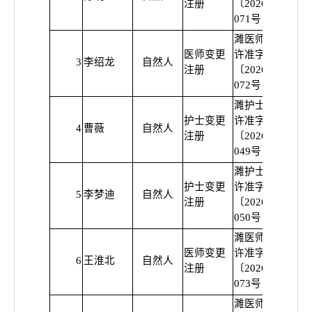
注册
〔2026〕
071号
濉医师变
医师变更
许准字
3
李绍龙
自然人
普
注册
〔2026〕
072号
濉护士变
护士变更
许准字
4
曹薇
自然人
普
注册
〔2026〕
049号
濉护士变
护士变更
许准字
5
李梦迪
自然人
普
注册
〔2026〕
050号
濉医师变
医师变更
许准字
6
王淮北
自然人
普
注册
〔2026〕
073号
濉医师变