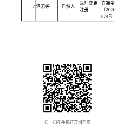
医师变更
许准字
7
酒苏婷
自然人
普
注册
〔2026〕
074号
扫一扫在手机打开当前页