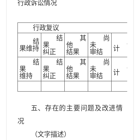
行政诉讼情况
行政复议
结
其
尚
结
总
果
他
未
果维持
计
纠正
结果
审结
结
结
其
尚
总
果
果
他
未
计
维持
纠正
结果
审结
五、存在的主要问题及改进情
况
（文字描述）