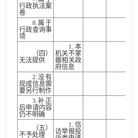
行政执法案
卷
8.属于
行政查询事
项
1.本
（四）
机关不掌
无法提供
握相关政
府信息
2.没有
现成信息需
要另行制作
3.补正
后申请内容
仍不明确
1.信
（五）
访举报投
不予处理