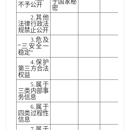
于国家秘
不予公开
密
2.其他
法律行政法
规禁止公开
3.危及
“三安全一
稳定”
4.保护
第三方合法
权益
5.属于
三类内部事
务信息
6.属于
四类过程性
信息
7.属于