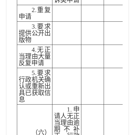
诉类申请
2.重复
申请
3.要求
提供公开出
版物
4.无正
当理由大量
反复申请
5.要求
行政机关确
认或重新出
具已获取信
息
1.申
请人无正
当理由逾
期不补
（六）