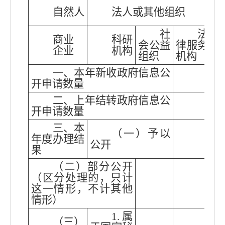
自然人
法人或其他组织
社
法
商业
科研
会公益
律服务
企业
机构
他
组织
机构
一、本年新收政府信息公
开申请数量
二、上年结转政府信息公
开申请数量
三、本
（一）予以
年度办理结
公开
果
（二）部分公开
（区分处理的，只计
这一情形，不计其他
情形）
1.属
（三）