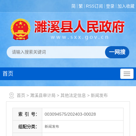
简
繁
RSS订阅
登录
加入收藏
首页
首页
>
濉溪县审计局
>
其他法定信息
>
新闻发布
索
引
号：
003094575/202403-00028
组配分类：
新闻发布