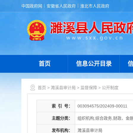
中国政府网
安徽省人民政府
淮北市人民政府
首页
信息公开目录
首页
>
濉溪县审计局
>
监督保障
>
公开制度
索
引
号：
003094575/202409-00011
主题分类：
组织机构,综合政务,财政、金
发布机构：
濉溪县审计局