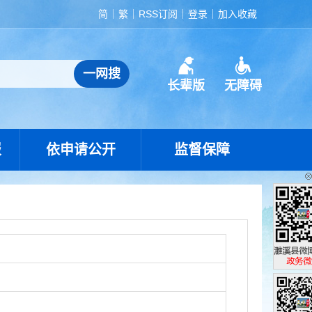
简
繁
RSS订阅
登录
加入收藏
长辈版
无障碍
报
依申请公开
监督保障
濉溪县政
政务微博