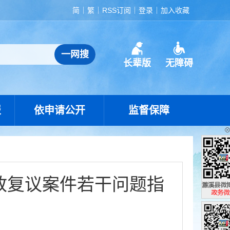
简
繁
RSS订阅
登录
加入收藏
长辈版
无障碍
报
依申请公开
监督保障
政复议案件若干问题指
濉溪县政
政务微博