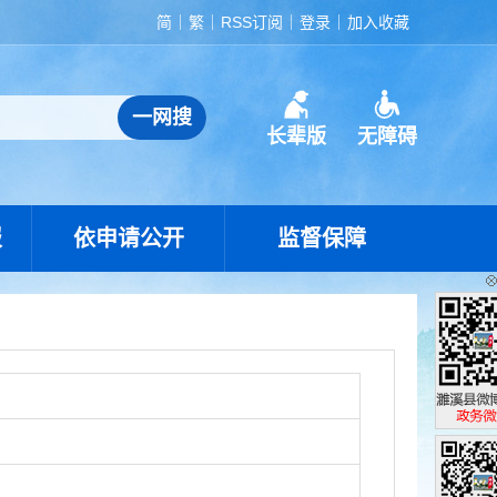
简
繁
RSS订阅
登录
加入收藏
长辈版
无障碍
报
依申请公开
监督保障
濉溪县政
政务微博